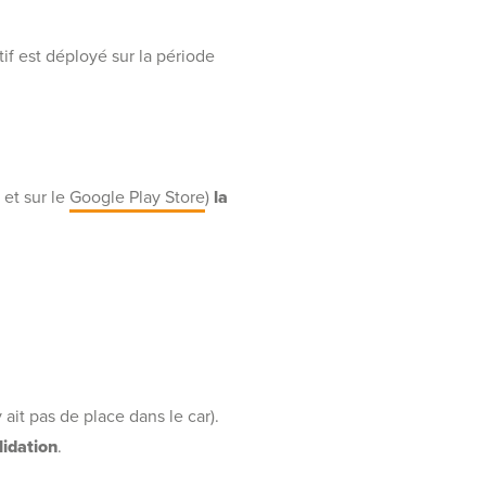
tif est déployé sur la période
e
et sur le
Google Play Store
)
la
y ait pas de place dans le car).
lidation
.