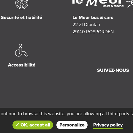
Le Meur bus & cars
Sécurité et fiabilité
22 ZI Dioulan
29140
ROSPORDEN
Accessibilité
SUIVEZ-NOUS
continue to browse this website, you are allowing all third-party 
✓ OK, accept all
Personalize
Privacy policy
ur Bus & Cars by
Réseau Océlorn
-
Politique de confidentialité
-
Mentions légales
C