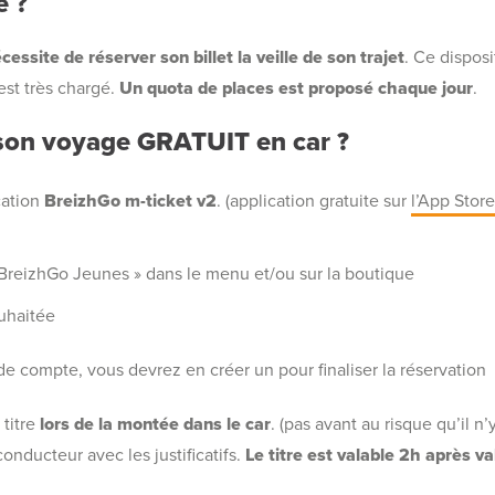
 ?
cessite de réserver son billet la veille de son trajet
. Ce disposi
est très chargé.
Un quota de places est proposé chaque jour
.
on voyage GRATUIT en car ?
cation
BreizhGo m-ticket v2
. (application gratuite sur
l’App Stor
 BreizhGo Jeunes » dans le menu et/ou sur la boutique
ouhaitée
de compte, vous devrez en créer un pour finaliser la réservation
 titre
lors de la montée dans le car
. (pas avant au risque qu’il n’
onducteur avec les justificatifs.
Le titre est valable 2h après va