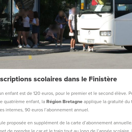
criptions scolaires dans le Finistère
 enfant est de 120 euros, pour le premier et le second élève. Pou
le quatrième enfant, la
Région Bretagne
applique la gratuité du 
èves internes, 90 euros l’abonnement annuel.
rmule proposée en supplément de la carte d’abonnement annuelle
et de prendre le car et le train tout au long de l’année scolair